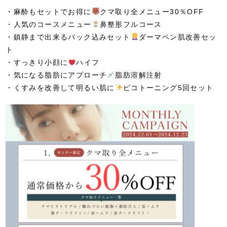
・麻酔もセットでお得に
クマ取り全メニュー30％OFF
・人気のコースメニュー
鼻整形フルコース
・鎮静まで出来るパック込みセット
ダーマペン肌改善セッ
ト
・すっきり小顔に
ハイフ
・気になる脂肪にアプローチ
脂肪溶解注射
・くすみを改善して明るい肌に
ピコトーニング5回セット