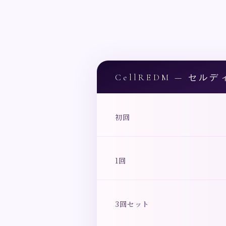
CellREDM — セル
初回
1回
3回セット