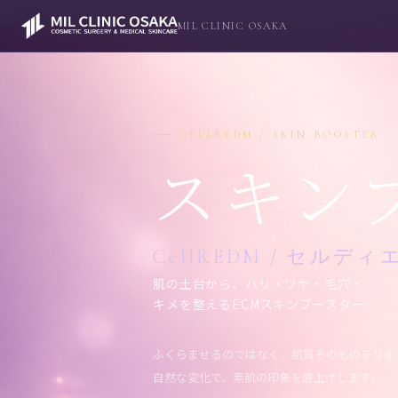
MIL CLINIC OSAKA
CELLREDM / SKIN BOOSTER
スキン
CellREDM / セルディ
肌の土台から、ハリ・ツヤ・毛穴・
キメを整えるECMスキンブースター
ふくらませるのではなく、肌質そのものをなめ
自然な変化で、素肌の印象を底上げします。