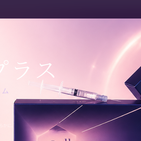
プラス
エム
らかに。