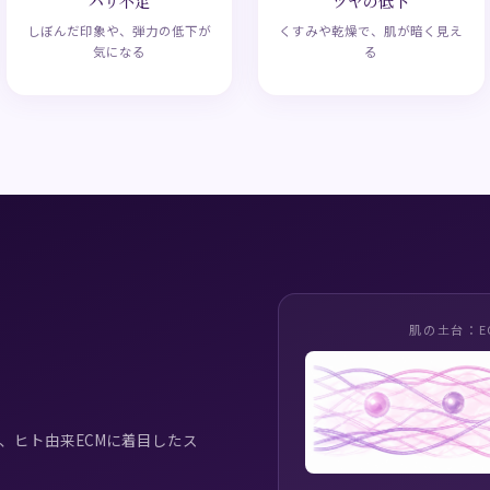
ハリ不足
ツヤの低下
しぼんだ印象や、弾力の低下が
くすみや乾燥で、肌が暗く見え
気になる
る
肌の土台：E
）は、ヒト由来ECMに着目したス