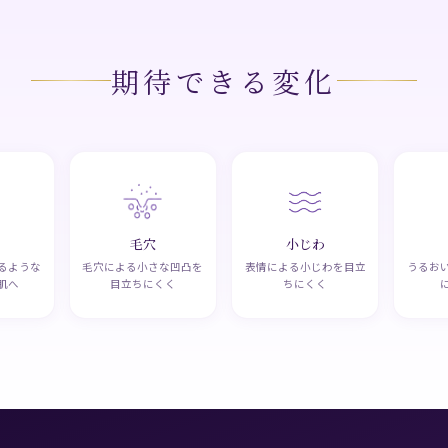
期待できる変化
毛穴
小じわ
るような
毛穴による小さな凹凸を
表情による小じわを目立
うるお
肌へ
目立ちにくく
ちにくく