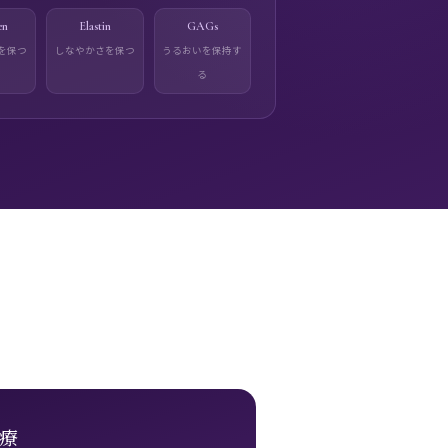
en
Elastin
GAGs
を保つ
しなやかさを保つ
うるおいを保持す
る
療