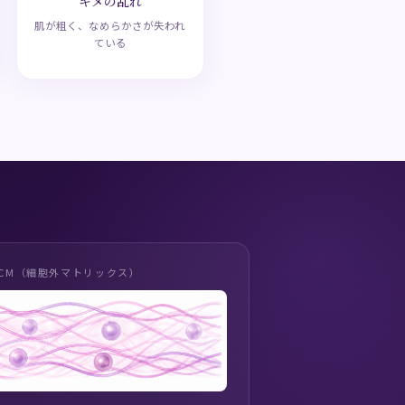
キメの乱れ
肌が粗く、なめらかさが失われ
ている
CM（細胞外マトリックス）