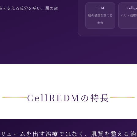
構造を支える成分を補い、肌の密
ECM
Collag
肌の構造を支える
ハリ・強度
。
土台
CellREDMの特長
ボリュームを出す治療ではなく、肌質を整える治