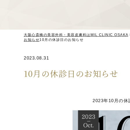
鼻整形フルコース
鼻筋
鼻先
小鼻縮小
猫手術（鼻柱基部移植）
クマ・若返りの施術
クマ取り
脂肪注入
上まぶたのたるみとり
大阪心斎橋の美容外科・美容皮膚科はMIL CLINIC OSAKA
小顔の施術
お知らせ
10月の休診日のお知らせ
糸リフト
バッカルファット
脂肪吸引
脂
痩身の施術
2023.08.31
脂肪吸引（BODY）
10月の休診日のお知らせ
口元の施術
人中短縮
口角挙上
その他の施術
婦人科形成
刺青（タトゥー）除去
2023年10月