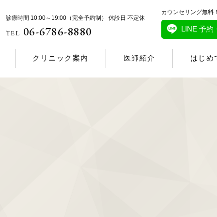
カウンセリング無料
診療時間 10:00～19:00（完全予約制） 休診日 不定休
06-6786-8880
LINE 予
TEL
クリニック案内
医師紹介
はじめ
保証制度
クマ・若返り
他
美容皮膚科
麻酔・
美容皮膚科
美容皮膚科メニュー
開・タレ目
ヒアルロン酸注射
スネコス注射