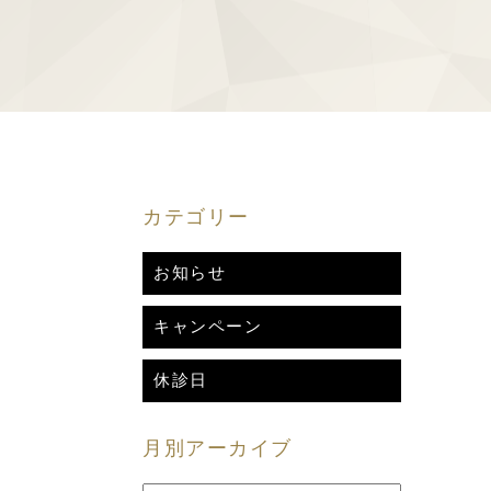
スキンプラス（cellredm）
脂肪溶解注射
ピコレーザー（しみ・そばかす）
ー除去）
ピーリング
ダーマペン4
キンケア
白玉注射・美容内服
カテゴリー
AGA
医療ダイエット（マンジャロ）
お知らせ
ン
キャンペーン
休診日
月別アーカイブ