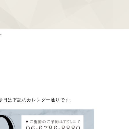
ジャルプロ
ショッピングリフト
ハイフ
ピコレーザー（タトゥ
>
水光注射
肪吸引注射
ドクターズコスメ・ス
医療レーザー脱毛
月定額 肌管理プラ
オプションメニュー
の休診日は下記のカレンダー通りです。
麻酔・その他