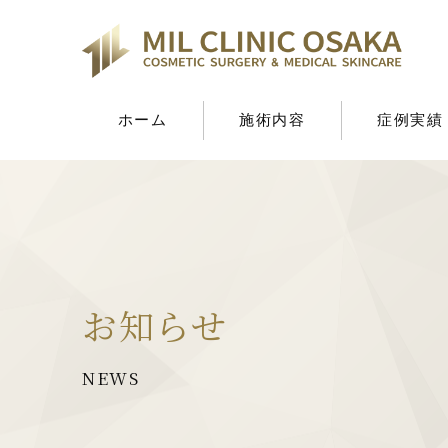
ホーム
施術内容
症例実績
コンセプト
二重・目元
鼻
口元
その
お知らせ
美容外科
二重・目元の施術
NEWS
埋没二重
上まぶた切開
目頭切開
目尻切
鼻の施術