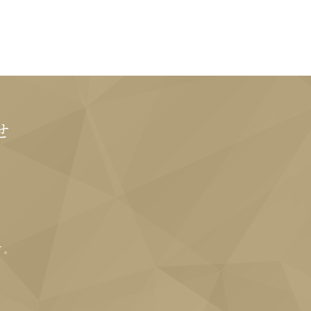
せ
す。
。