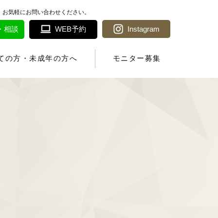
！お気軽にお問い合わせください。
約・相談
WEB予約
Instagram
ての方・未成年の方へ
モニター募集
アクセス
小顔
痩身
オプション
ボトックス注射
LIZNE（リズネ）